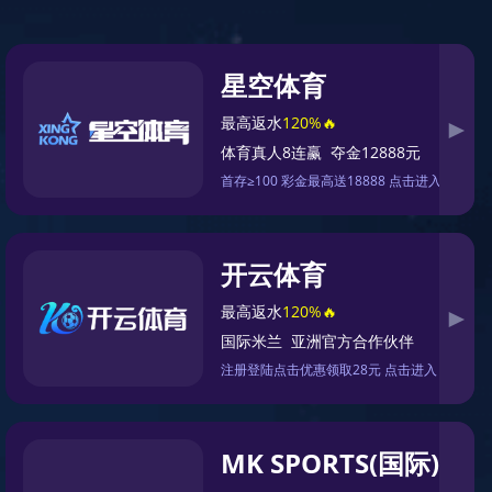
Call 24/7
服务
咨询
Xcsports
19391703352