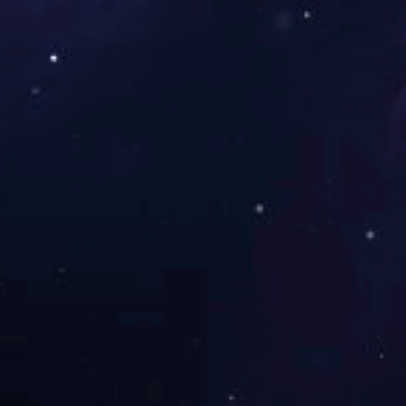
再到团队管理与未来展望，每个环节都彰显着这支
需继续奋斗，不断突破自我，以便在更高的平台上
未来，希望更多年轻人能够加入到这样充满激情和
同时，我们也期待杭州市民继续给予这支代表城市
耀眼光芒！