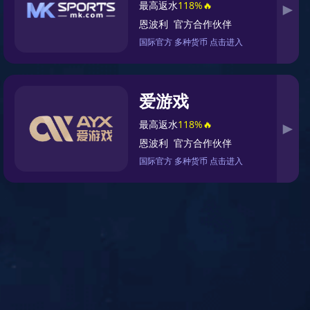
搜索
导航
知道
xc体育