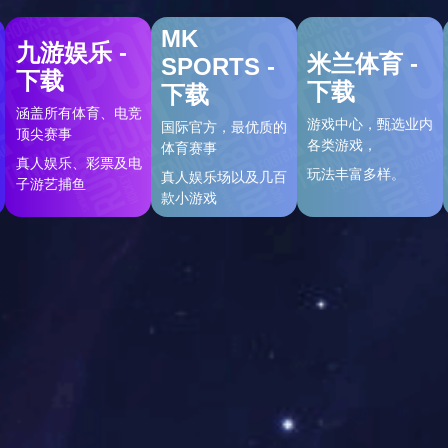
如今已经成为国内外知名的职业队伍之一。早期阶段，球队
进优秀球员和教练提升自身水平。随着时间推移，该队逐渐
。