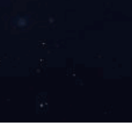
詹化谊
公关专员